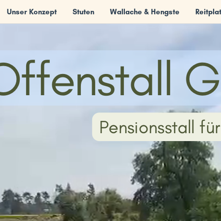
Unser Konzept
Stuten
Wallache & Hengste
Reitpla
Offenstall 
Pensionsstall fü